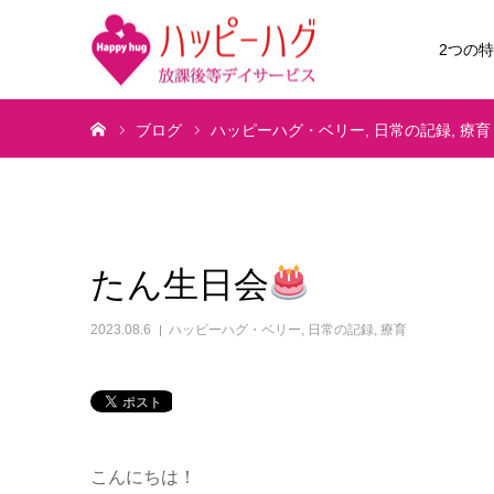
2つの
ホーム
ブログ
ハッピーハグ・ベリー
日常の記録
療育
たん生日会
2023.08.6
ハッピーハグ・ベリー
,
日常の記録
,
療育
こんにちは！