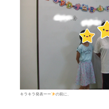
キラキラ発表ーー
の前に、