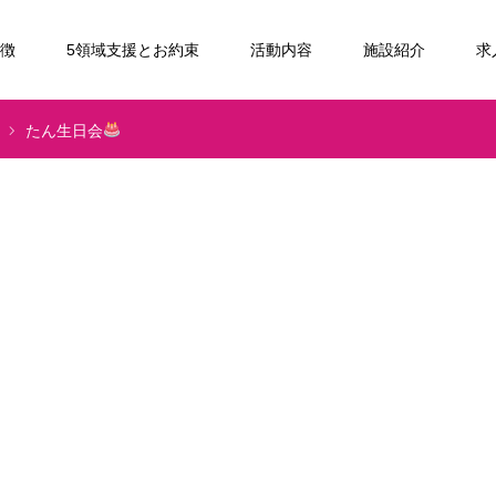
特徴
5領域支援とお約束
活動内容
施設紹介
求
たん生日会