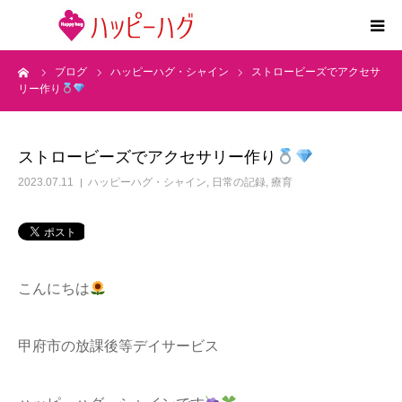
ーム
ブログ
ハッピーハグ・シャイン
ストロービーズでアクセサ
2つの特徴
リー作り
5領域支援とお約束
ストロービーズでアクセサリー作り
活動内容
2023.07.11
ハッピーハグ・シャイン
,
日常の記録
,
療育
施設紹介
求人情報
こんにちは
運営会社
甲府市の放課後等デイサービス