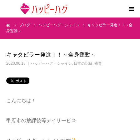
ーム
ブログ
ハッピーハグ・シャイン
キャタピラー発進！！～全
2つの特徴
身運動～
5領域支援とお約束
キャタピラー発進！！～全身運動～
活動内容
2023.06.15
ハッピーハグ・シャイン
,
日常の記録
,
療育
施設紹介
求人情報
こんにちは！
運営会社
甲府市の放課後等デイサービス