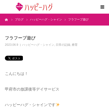
ーム
ブログ
ハッピーハグ・シャイン
フラフープ遊び
2つの特徴
5領域支援とお約束
フラフープ遊び
2023.06.9
ハッピーハグ・シャイン
,
日常の記録
,
療育
活動内容
施設紹介
こんにちは！
求人情報
甲府市の放課後等デイサービス
運営会社
ハッピーハグ・シャインです