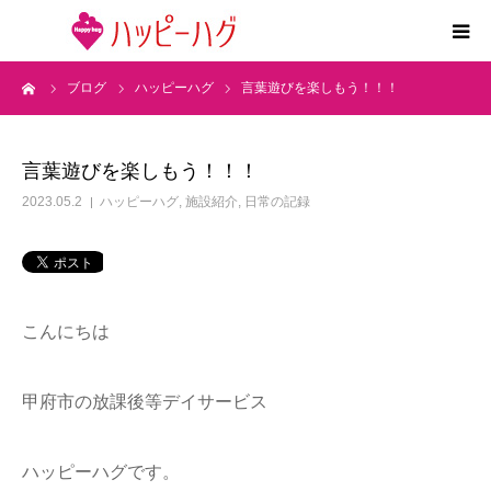
ーム
ブログ
ハッピーハグ
言葉遊びを楽しもう！！！
2つの特徴
5領域支援とお約束
言葉遊びを楽しもう！！！
2023.05.2
ハッピーハグ
,
施設紹介
,
日常の記録
活動内容
施設紹介
こんにちは
求人情報
甲府市の放課後等デイサービス
運営会社
ハッピーハグです。