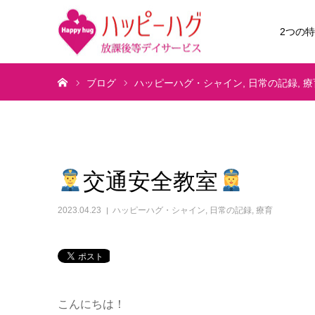
2つの
ホーム
ブログ
ハッピーハグ・シャイン
日常の記録
療
交通安全教室
2023.04.23
ハッピーハグ・シャイン
,
日常の記録
,
療育
こんにちは！