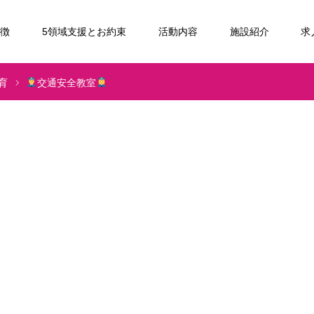
特徴
5領域支援とお約束
活動内容
施設紹介
求
育
交通安全教室