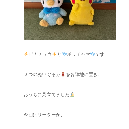
ピカチュウ
と
ポッチャマ
です！
２つのぬいぐるみ
を各陣地に置き、
おうちに見立てました
今回はリーダーが、