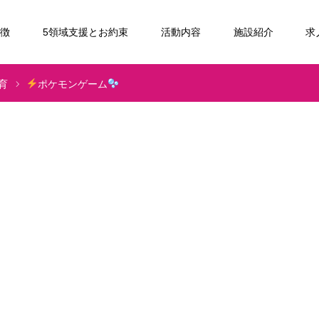
特徴
5領域支援とお約束
活動内容
施設紹介
求
育
ポケモンゲーム