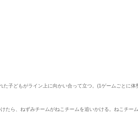
れた子どもがライン上に向かい合って立つ。(1ゲームごとに体
かけたら、ねずみチームがねこチームを追いかける。ねこチー
。