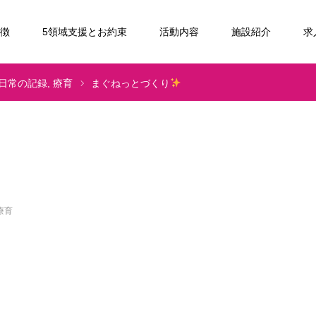
特徴
5領域支援とお約束
活動内容
施設紹介
求
日常の記録
療育
まぐねっとづくり
療育