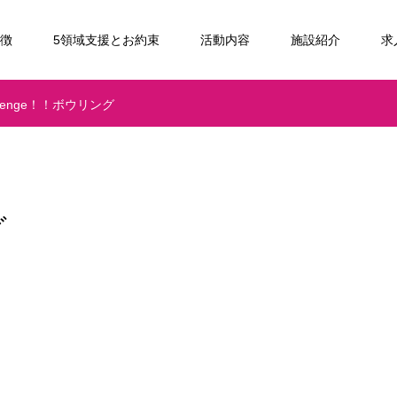
特徴
5領域支援とお約束
活動内容
施設紹介
求
llenge！！ボウリング
グ