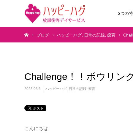
2つの
ホーム
ブログ
ハッピーハグ
日常の記録
療育
Cha
Challenge！！ボウリン
2023.03.6
ハッピーハグ
,
日常の記録
,
療育
こんにちは