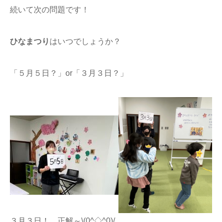
続いて次の問題です！
ひなまつり
はいつでしょうか？
「５月５日？」or「３月３日？」
３月３日！ 正解～\(0^◇^0)/