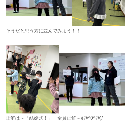
そうだと思う方に並んでみよう！！
正解は～「結婚式！」 全員正解～\(@^0^@)/