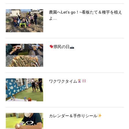
農園へLet’s go！~看板たて＆種芋を植え
よ…
県民の日
ワクワクタイム
カレンダー＆手作りシール