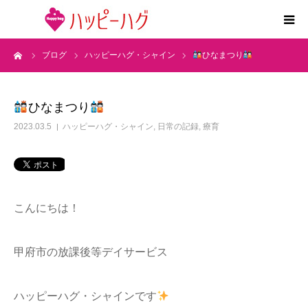
ーム
ブログ
ハッピーハグ・シャイン
ひなまつり
2つの特徴
5領域支援とお約束
ひなまつり
2023.03.5
ハッピーハグ・シャイン
,
日常の記録
,
療育
活動内容
施設紹介
こんにちは！
求人情報
甲府市の放課後等デイサービス
運営会社
ハッピーハグ・シャインです