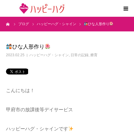
ーム
ブログ
ハッピーハグ・シャイン
ひな人形作り
2つの特徴
5領域支援とお約束
ひな人形作り
2023.02.25
ハッピーハグ・シャイン
,
日常の記録
,
療育
活動内容
施設紹介
こんにちは！
求人情報
甲府市の放課後等デイサービス
運営会社
ハッピーハグ・シャインです