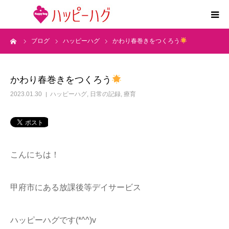
ーム
ブログ
ハッピーハグ
かわり春巻きをつくろう
2つの特徴
5領域支援とお約束
かわり春巻きをつくろう
2023.01.30
ハッピーハグ
,
日常の記録
,
療育
活動内容
施設紹介
こんにちは！
求人情報
甲府市にある放課後等デイサービス
運営会社
ハッピーハグです(*^^)v