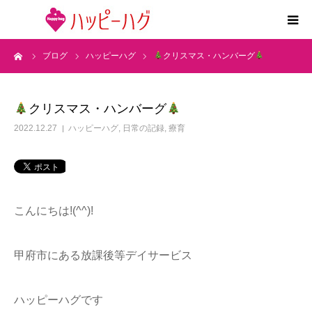
ーム
ブログ
ハッピーハグ
クリスマス・ハンバーグ
2つの特徴
5領域支援とお約束
クリスマス・ハンバーグ
2022.12.27
ハッピーハグ
,
日常の記録
,
療育
活動内容
施設紹介
こんにちは!(^^)!
求人情報
甲府市にある放課後等デイサービス
運営会社
ハッピーハグです