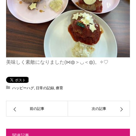
美味しく素敵になりました(⋈◍＞◡＜◍)。✧♡
ハッピーハグ
,
日常の記録
,
療育
前の記事
次の記事
関連記事