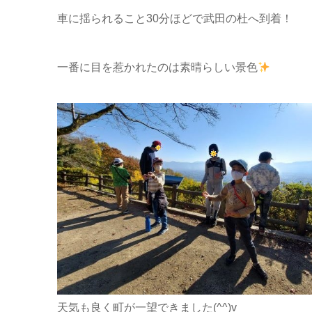
車に揺られること30分ほどで武田の杜へ到着！
一番に目を惹かれたのは素晴らしい景色
天気も良く町が一望できました(^^)v