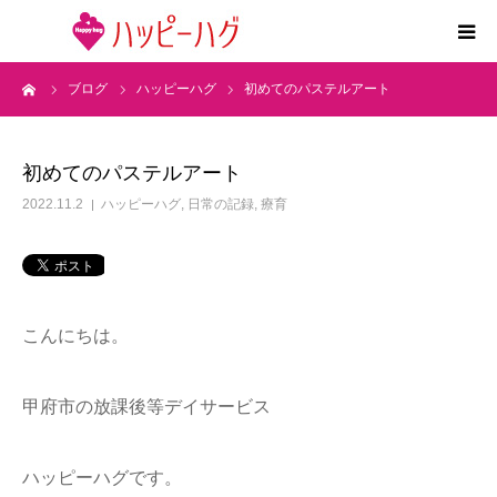
ーム
ブログ
ハッピーハグ
初めてのパステルアート
2つの特徴
5領域支援とお約束
初めてのパステルアート
2022.11.2
ハッピーハグ
,
日常の記録
,
療育
活動内容
施設紹介
こんにちは。
求人情報
甲府市の放課後等デイサービス
運営会社
ハッピーハグです。