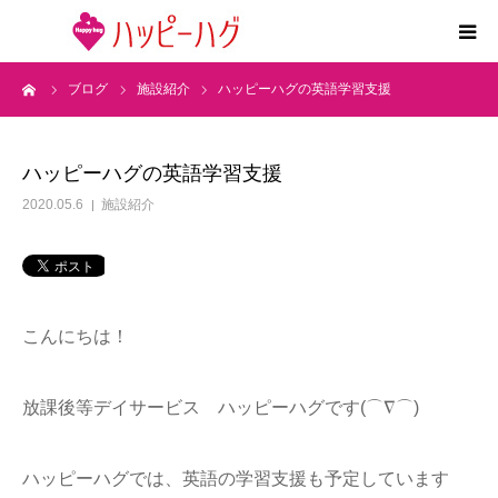
ーム
ブログ
施設紹介
ハッピーハグの英語学習支援
2つの特徴
5領域支援とお約束
ハッピーハグの英語学習支援
2020.05.6
施設紹介
活動内容
施設紹介
こんにちは！
求人情報
放課後等デイサービス ハッピーハグです(⌒∇⌒)
運営会社
ハッピーハグでは、英語の学習支援も予定しています