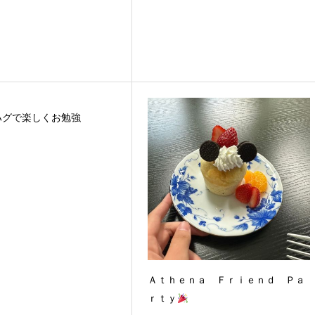
ハグで楽しくお勉強
Ａｔｈｅｎａ Ｆｒｉｅｎｄ Ｐａ
ｒｔｙ