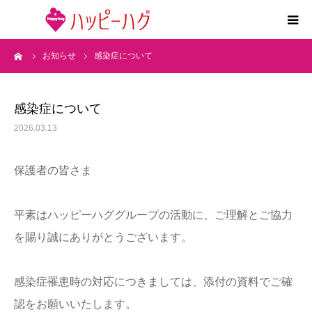
ーム
お知らせ
感染症について
2つの特徴
5領域支援とお約束
感染症について
2026.03.13
活動内容
保護者の皆さま
施設紹介
平素はハッピーハググループの活動に、ご理解とご協力
求人情報
を賜り誠にありがとうございます。
運営会社
感染症罹患時の対応につきましては、添付の資料でご確
認をお願いいたします。