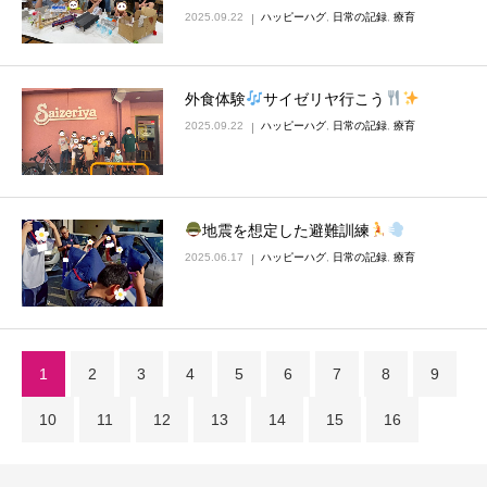
2025.09.22
ハッピーハグ
,
日常の記録
,
療育
外食体験
サイゼリヤ行こう
2025.09.22
ハッピーハグ
,
日常の記録
,
療育
地震を想定した避難訓練
2025.06.17
ハッピーハグ
,
日常の記録
,
療育
1
2
3
4
5
6
7
8
9
10
11
12
13
14
15
16