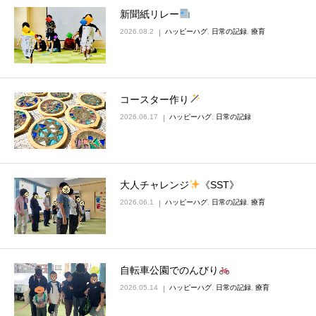
新聞紙リレー
2026.08.2
ハッピーハグ
,
日常の記録
,
療育
コースター作り
2026.06.17
ハッピーハグ
,
日常の記録
大人チャレンジ
《SST》
2026.06.1
ハッピーハグ
,
日常の記録
,
療育
自転車公園でのんびり
2026.05.14
ハッピーハグ
,
日常の記録
,
療育