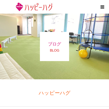
2つの特徴
5領域支援とお約束
ブログ
活動内容
BLOG
施設紹介
求人情報
運営会社
ハッピーハグ