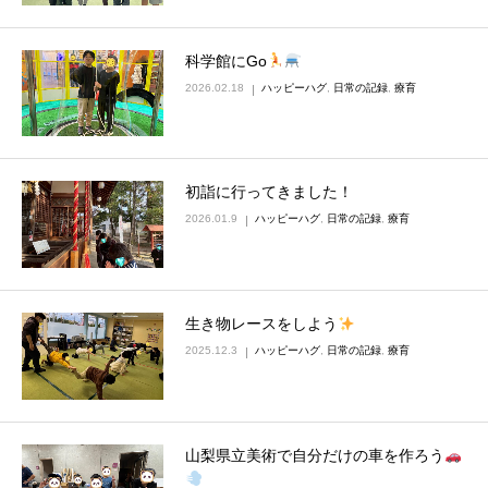
科学館にGo
2026.02.18
ハッピーハグ
,
日常の記録
,
療育
初詣に行ってきました！
2026.01.9
ハッピーハグ
,
日常の記録
,
療育
生き物レースをしよう
2025.12.3
ハッピーハグ
,
日常の記録
,
療育
山梨県立美術で自分だけの車を作ろう