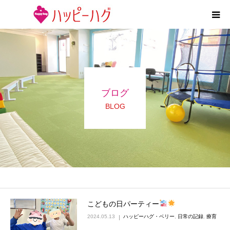
2つの特徴
5領域支援とお約束
ブログ
活動内容
BLOG
施設紹介
求人情報
運営会社
こどもの日パーティー
2024.05.13
ハッピーハグ・ベリー
,
日常の記録
,
療育