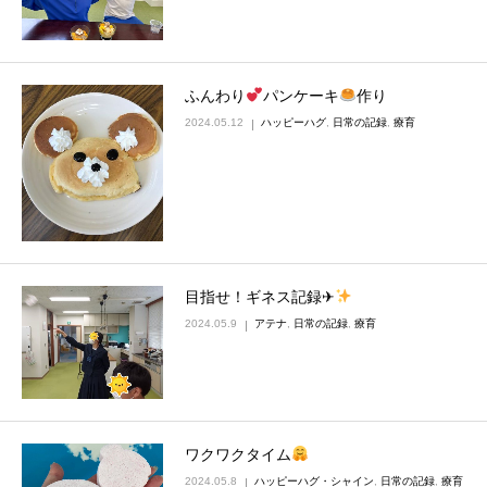
ふんわり
パンケーキ
作り
2024.05.12
ハッピーハグ
,
日常の記録
,
療育
目指せ！ギネス記録✈
2024.05.9
アテナ
,
日常の記録
,
療育
ワクワクタイム
2024.05.8
ハッピーハグ・シャイン
,
日常の記録
,
療育