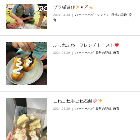
プラ板遊び
✴
2024.04.30
ハッピーハグ・シャイン
,
日常の記録
,
療
育
ふっわふわ フレンチトースト
2024.04.29
ハッピーハグ
,
日常の記録
,
療育
こねこね手ごね石鹸
2024.04.26
ハッピーハグ
,
日常の記録
,
療育