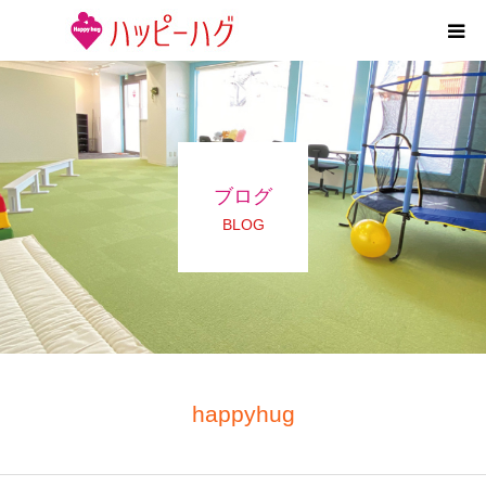
2つの特徴
5領域支援とお約束
ブログ
活動内容
BLOG
施設紹介
求人情報
運営会社
happyhug