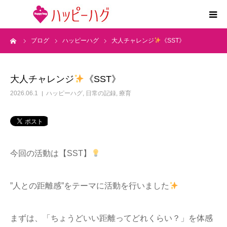
ーム
ブログ
ハッピーハグ
大人チャレンジ
《SST》
2つの特徴
5領域支援とお約束
大人チャレンジ
《SST》
2026.06.1
ハッピーハグ
,
日常の記録
,
療育
活動内容
施設紹介
今回の活動は【SST】
求人情報
”人との距離感”をテーマに活動を行いました
運営会社
まずは、「ちょうどいい距離ってどれくらい？」を体感