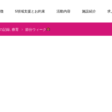
特徴
5領域支援とお約束
活動内容
施設紹介
求
の記録
療育
節分ウィーク