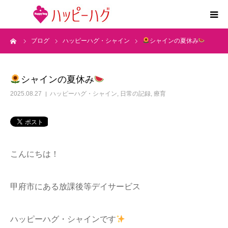
ーム
ブログ
ハッピーハグ・シャイン
シャインの夏休み
2つの特徴
5領域支援とお約束
シャインの夏休み
2025.08.27
ハッピーハグ・シャイン
,
日常の記録
,
療育
活動内容
施設紹介
こんにちは！
求人情報
甲府市にある放課後等デイサービス
運営会社
ハッピーハグ・シャインです