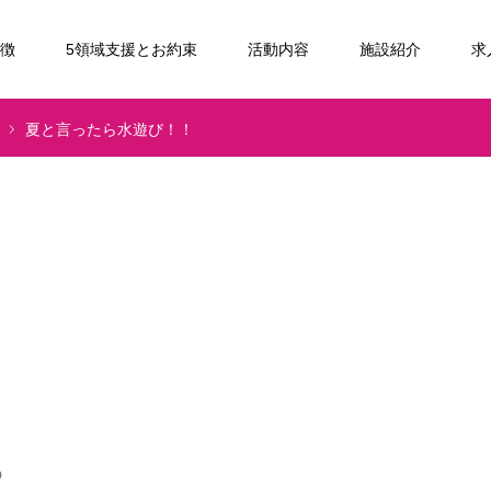
特徴
5領域支援とお約束
活動内容
施設紹介
求
夏と言ったら水遊び！！
の