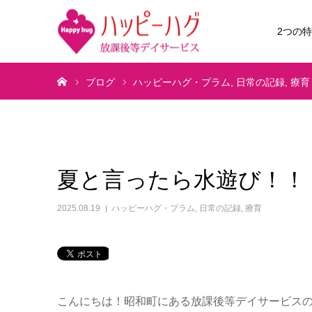
2つの
ホーム
ブログ
ハッピーハグ・プラム
日常の記録
療育
夏と言ったら水遊び！！
2025.08.19
ハッピーハグ・プラム
,
日常の記録
,
療育
こんにちは！昭和町にある放課後等デイサービス