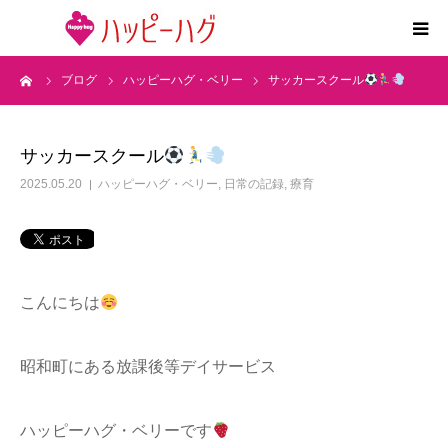
ーム
ブログ
ハッピーハグ・ベリー
サッカースクール
2つの特徴
5領域支援とお約束
サッカースクール
2025.05.20
ハッピーハグ・ベリー
,
日常の記録
,
療育
活動内容
施設紹介
こんにちは
求人情報
昭和町にある放課後等デイサービス
運営会社
ハッピーハグ・ベリーです