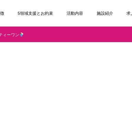
特徴
5領域支援とお約束
活動内容
施設紹介
求
ティーワン