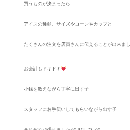
買うものが決まったら
アイスの種類、サイズやコーンやカップと
たくさんの注文を店員さんに伝えることが出来ま
お会計もドキドキ
小銭を数えながら丁寧に出す子
スタッフにお手伝いしてもらいながら出す子
それぞれ頑張りました✧*｡٩(ˊᗜˋ*)و✧*｡