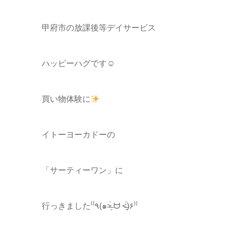
甲府市の放課後等デイサービス
ハッピーハグです☺
買い物体験に
イトーヨーカドーの
「サーティーワン」に
行っきました⁽⁽٩(๑˃̶͈̀ ᗨ ˂̶͈́)۶⁾⁾