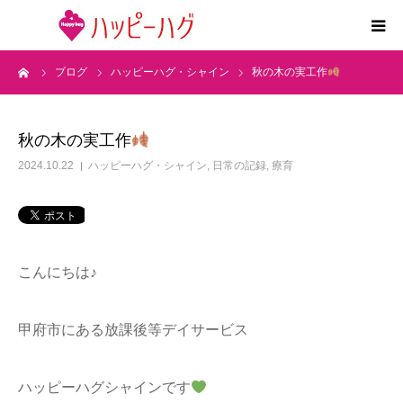
ーム
ブログ
ハッピーハグ・シャイン
秋の木の実工作
2つの特徴
5領域支援とお約束
秋の木の実工作
2024.10.22
ハッピーハグ・シャイン
,
日常の記録
,
療育
活動内容
施設紹介
こんにちは♪
求人情報
甲府市にある放課後等デイサービス
運営会社
ハッピーハグシャインです