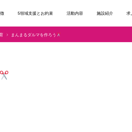
特徴
5領域支援とお約束
活動内容
施設紹介
求
育
まんまるダルマを作ろう