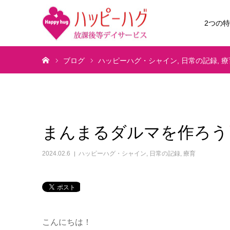
2つの
ホーム
ブログ
ハッピーハグ・シャイン
日常の記録
療
まんまるダルマを作ろう
2024.02.6
ハッピーハグ・シャイン
,
日常の記録
,
療育
こんにちは！