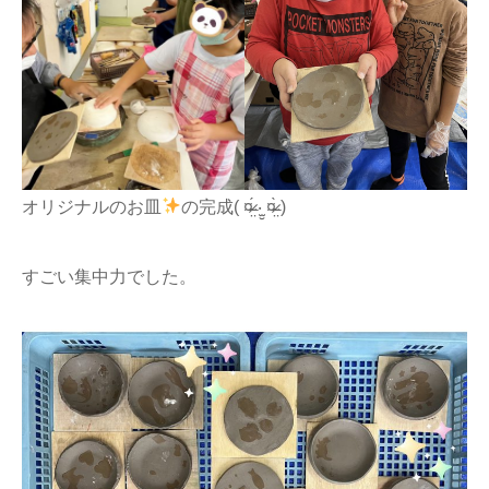
オリジナルのお皿
の完成( ¤̴̶̷̤́ ‧̫̮ ¤̴̶̷̤̀ )
すごい集中力でした。