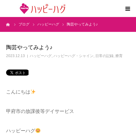
ーム
ブログ
ハッピーハグ
陶芸やってみよう♪
2つの特徴
5領域支援とお約束
陶芸やってみよう♪
2023.12.13
ハッピーハグ
,
ハッピーハグ・シャイン
,
日常の記録
,
療育
活動内容
施設紹介
こんにちは
求人情報
甲府市の放課後等デイサービス
運営会社
ハッピーハグ