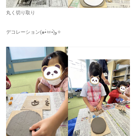
丸く切り取り
デコレーション(๑•̀ㅂ•́)و✧