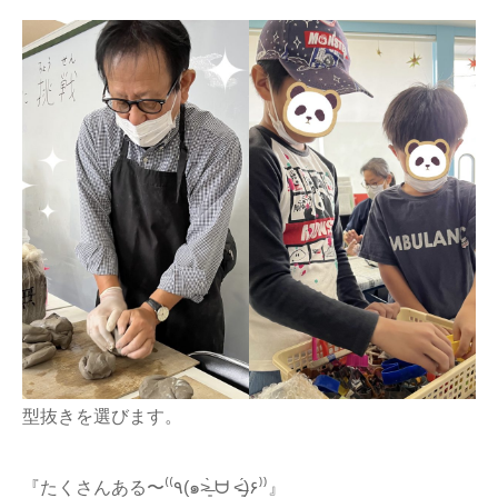
型抜きを選びます。
『たくさんある〜⁽⁽٩(๑˃̶͈̀ ᗨ ˂̶͈́)۶⁾⁾』