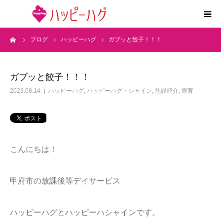
ーム
ブログ
ハッピーハグ
ガブッと餃子！！！
2つの特徴
5領域支援とお約束
ガブッと餃子！！！
2023.08.14
ハッピーハグ
,
ハッピーハグ・シャイン
,
施設紹介
,
療育
活動内容
施設紹介
こんにちは！
求人情報
甲府市の放課後等デイサービス
運営会社
ハッピーハグとハッピーハシャインです。