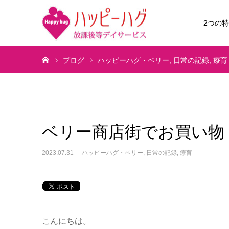
2つの
ホーム
ブログ
ハッピーハグ・ベリー
日常の記録
療育
ベリー商店街でお買い物
2023.07.31
ハッピーハグ・ベリー
,
日常の記録
,
療育
こんにちは。