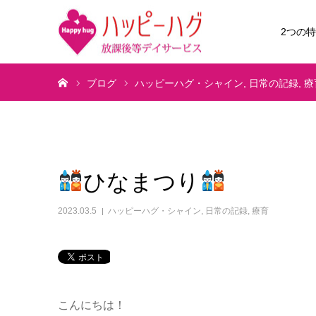
2つの
ホーム
ブログ
ハッピーハグ・シャイン
日常の記録
療
ひなまつり
2023.03.5
ハッピーハグ・シャイン
,
日常の記録
,
療育
こんにちは！