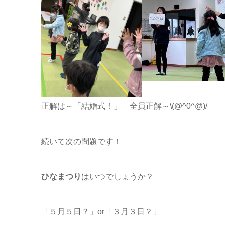
正解は～「結婚式！」 全員正解～\(@^0^@)/
続いて次の問題です！
ひなまつり
はいつでしょうか？
「５月５日？」or「３月３日？」