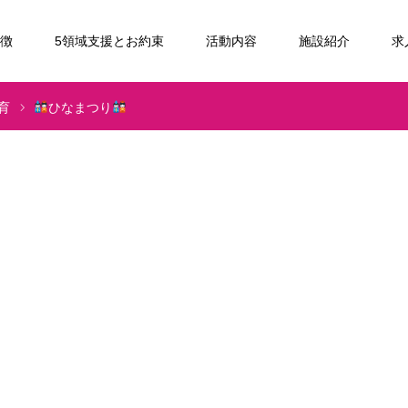
特徴
5領域支援とお約束
活動内容
施設紹介
求
育
ひなまつり