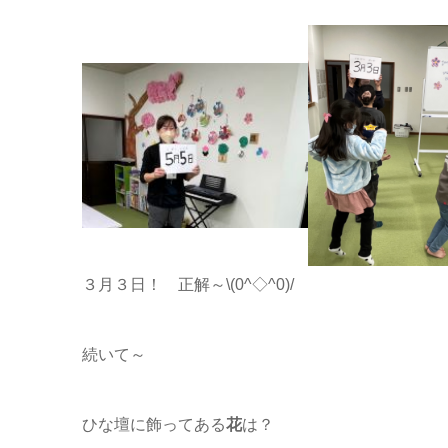
３月３日！ 正解～\(0^◇^0)/
続いて～
ひな壇に飾ってある
花
は？