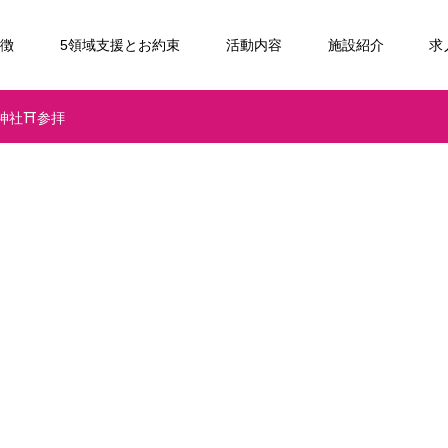
特徴
5領域支援とお約束
活動内容
施設紹介
求
神社⛩参拝