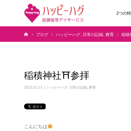
2つの
ホーム
ブログ
ハッピーハグ
日常の記録
療育
稲積
稲積神社⛩参拝
2023.01.13
ハッピーハグ
,
日常の記録
,
療育
こんにちは