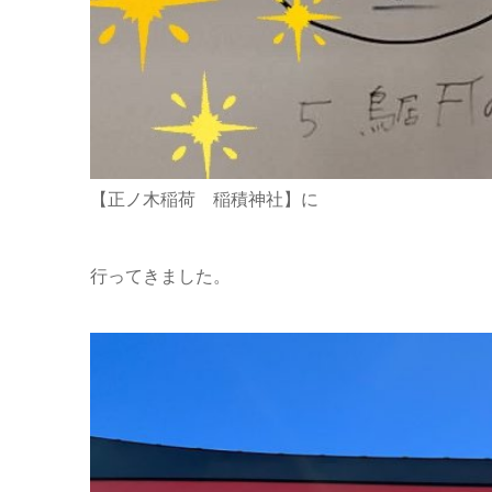
【正ノ木稲荷 稲積神社】に
行ってきました。