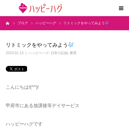
ーム
ブログ
ハッピーハグ
リトミックをやってみよう
2つの特徴
5領域支援とお約束
リトミックをやってみよう
2023.01.13
ハッピーハグ
,
日常の記録
,
療育
活動内容
施設紹介
こんにちは!(^^)!
求人情報
甲府市にある放課後等デイサービス
運営会社
ハッピーハグです