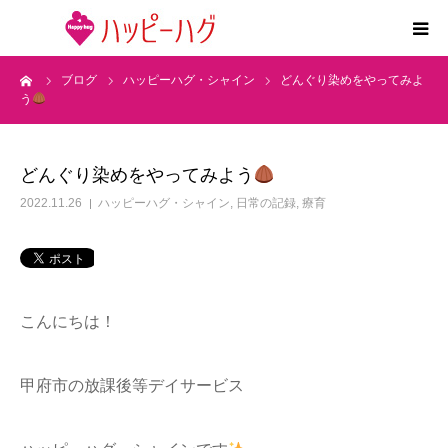
ーム
ブログ
ハッピーハグ・シャイン
どんぐり染めをやってみよ
2つの特徴
う
5領域支援とお約束
どんぐり染めをやってみよう
活動内容
2022.11.26
ハッピーハグ・シャイン
,
日常の記録
,
療育
施設紹介
求人情報
こんにちは！
運営会社
甲府市の放課後等デイサービス