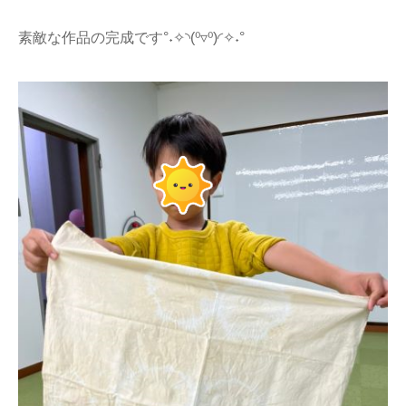
素敵な作品の完成です°˖✧◝(⁰▿⁰)◜✧˖°