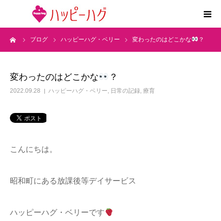
ーム
ブログ
ハッピーハグ・ベリー
変わったのはどこかな
？
2つの特徴
5領域支援とお約束
変わったのはどこかな
？
2022.09.28
ハッピーハグ・ベリー
,
日常の記録
,
療育
活動内容
施設紹介
こんにちは。
求人情報
昭和町にある放課後等デイサービス
運営会社
ハッピーハグ・ベリーです