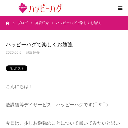
ーム
ブログ
施設紹介
ハッピーハグで楽しくお勉強
2つの特徴
5領域支援とお約束
ハッピーハグで楽しくお勉強
2020.05.5
施設紹介
活動内容
施設紹介
こんにちは！
求人情報
放課後等デイサービス ハッピーハグです(⌒∇⌒)
運営会社
今日は、少しお勉強のことについて書いてみたいと思い